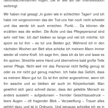
Gefühlsachterbahnen folgen. Die er alle auf der Intensivstation
verbringt.
Wir haben mal gesagt „In guten wie in schlechten Tagen“ und ich
habe mir vorgenommen das der Tod uns hier noch nicht scheidet
und das werde ich auch erreichen. Punkt…. Da können die
erzählen was die wollen. Die Ärzte und das Pflegepersonal sind
sehr nett hier. Ich darf bleiben so lange und viel ich möchte. Ich
spüre es tut ihm – es tut uns Beiden gut. Während ich in den
nächsten Wochen am Bett sitze schicke ich meinem Mann immer
wieder all meine Kraft. Ich sage ihm, dass ich da bin und lasse es
ihn spüren. Streichle seine Hand und übernehme bald große Teile
seiner Pflege. Nicht weil mir das Personal nicht fleißig genug ist
oder es mir nicht gut genug machen. Ich habe das Gefühl, dass
es meinem Mann gut tut. Es ist ihm sicher angenehmer, wenn ich
ihn wasche und so bleiben wir auch im Körperkontakt. Man
gewöhnt sich ganz schnell daran, dass der geliebte Mensch so
anders aussieht – aufgedunsen – fremder Gesichtsausdruck –
leere Augen – oft fragender Blick – Verzweiflung – Trauer alles
gehört dazu und ist in Ordnung. Und genauso schreibe ich es in