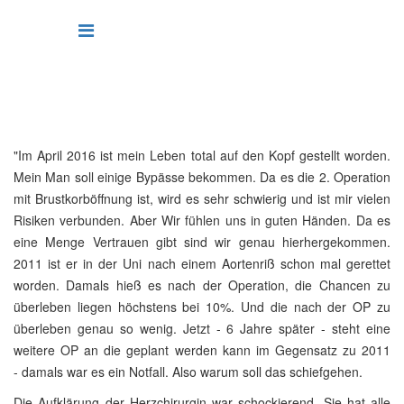
Der Ehemann von Frau C. stand vor einer herausfordenden
Bypass-Operation, die mit einigen Komplikationen einherging. In
diesem Erfahrungsbericht schildert seine Ehefrau ihre ganz
persönlichen und emotionalen Eindrücke vom Aufenthalt auf der
Intensivstation.
"Im April 2016 ist mein Leben total auf den Kopf gestellt worden.
Mein Man soll einige Bypässe bekommen. Da es die 2. Operation
mit Brustkorböffnung ist, wird es sehr schwierig und ist mir vielen
Risiken verbunden. Aber Wir fühlen uns in guten Händen. Da es
eine Menge Vertrauen gibt sind wir genau hierhergekommen.
2011 ist er in der Uni nach einem Aortenriß schon mal gerettet
worden. Damals hieß es nach der Operation, die Chancen zu
überleben liegen höchstens bei 10%. Und die nach der OP zu
überleben genau so wenig. Jetzt - 6 Jahre später - steht eine
weitere OP an die geplant werden kann im Gegensatz zu 2011
- damals war es ein Notfall. Also warum soll das schiefgehen.
Die Aufklärung der Herzchirurgin war schockierend. Sie hat alle